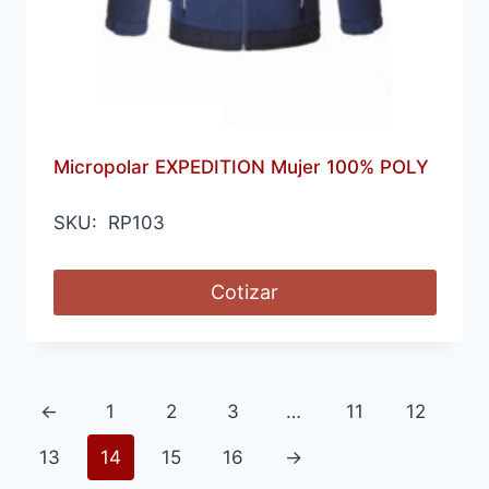
Micropolar EXPEDITION Mujer 100% POLY
SKU: RP103
Cotizar
←
1
2
3
…
11
12
13
14
15
16
→