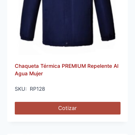
Chaqueta Térmica PREMIUM Repelente Al
Agua Mujer
SKU: RP128
Cotizar