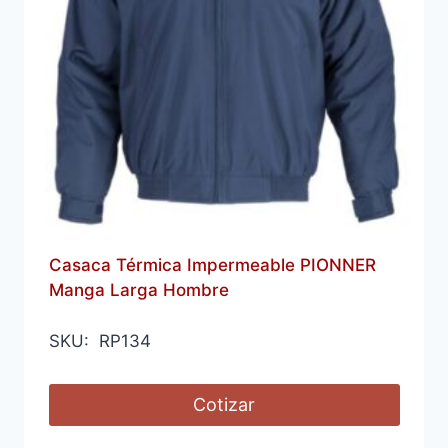
Casaca Térmica Impermeable PIONNER
Manga Larga Hombre
SKU: RP134
Cotizar