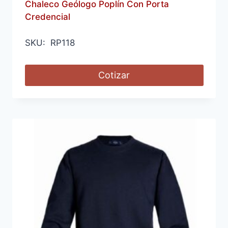
Chaleco Geólogo Poplín Con Porta
Credencial
SKU: RP118
Cotizar