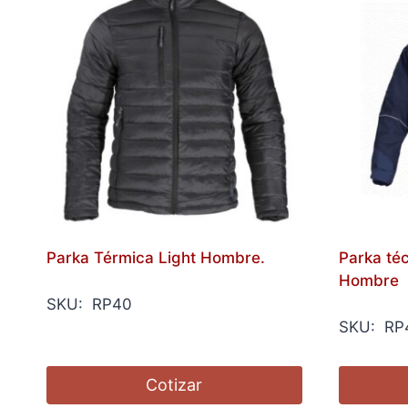
Parka Térmica Light Hombre.
Parka té
Hombre
SKU: RP40
SKU: RP
Cotizar