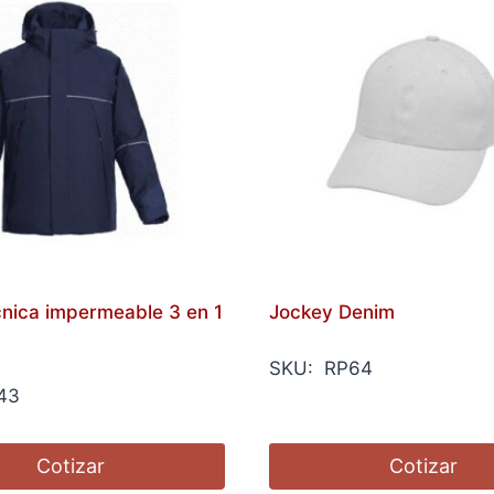
cnica impermeable 3 en 1
Jockey Denim
SKU: RP64
43
Cotizar
Cotizar