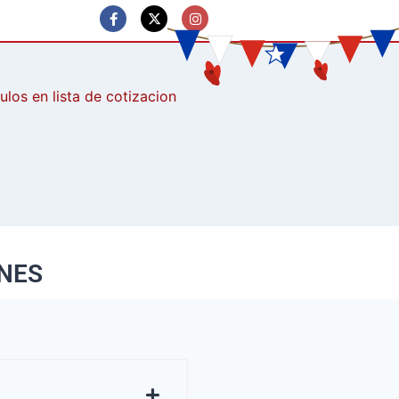
culos
ONES