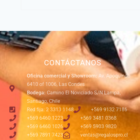
CONTÁCTANOS
Oficina comercial y Showroom:
Av. Apoquindo
6410 of 1006, Las Condes
Bodega:
Camino El Noviciado S/N Lampa,
Santiago, Chile
Red fija: 2 3313 1148
+569 9132 7186
+569 6460 1223
+569 3481 0368
+569 6460 1026
+569 5903 9820
+569 7891 7423
ventas@regalospro.cl