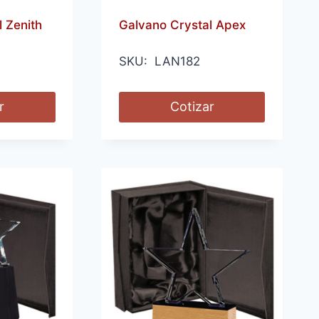
 Zenith
Galvano Crystal Apex
SKU: LAN182
r
Cotizar