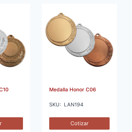
 C10
Medalla Honor C06
SKU: LAN194
r
Cotizar