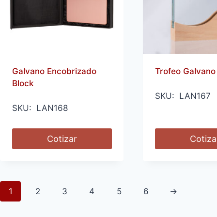
Galvano Encobrizado
Trofeo Galvano
Block
SKU: LAN167
SKU: LAN168
Cotizar
Cotiza
1
2
3
4
5
6
→