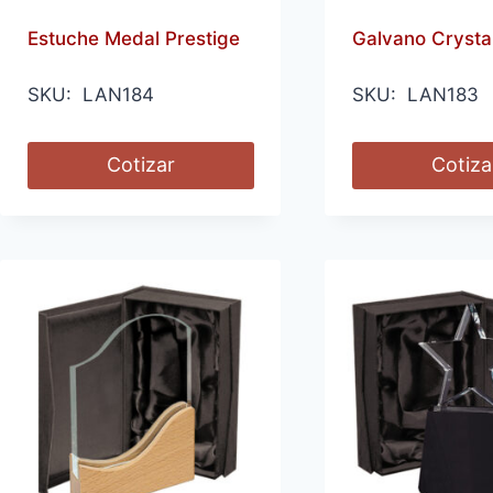
Estuche Medal Prestige
Galvano Crystal
SKU: LAN184
SKU: LAN183
Cotizar
Cotiza