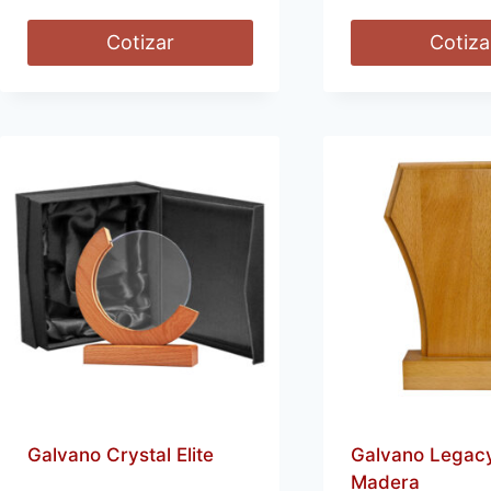
Cotizar
Cotiza
Galvano Crystal Elite
Galvano Legac
Madera