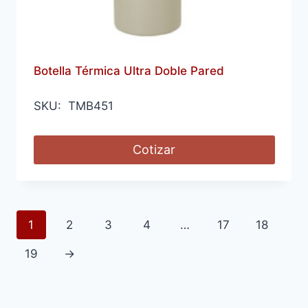
Botella Térmica Ultra Doble Pared
SKU: TMB451
Cotizar
1
2
3
4
…
17
18
19
→