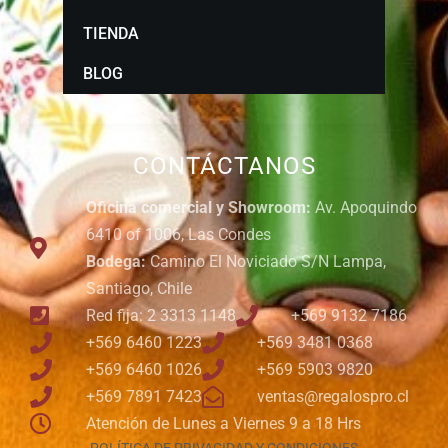
TIENDA
BLOG
CONTÁCTANOS
Oficina comercial y Showroom:
Av. Apoquindo
6410 of 1006, Las Condes
Bodega:
Camino El Noviciado S/N Lampa,
Santiago, Chile
Red fija: 2 3313 1148
+569 9132 7186
+569 6460 1223
+569 3481 0368
+569 6460 1026
+569 5903 9820
+569 7891 7423
ventas@regalospro.cl
Atención de Lunes a Viernes 9 a 18 Hrs