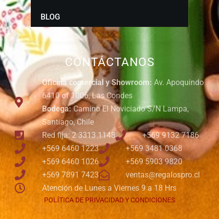
BLOG
CONTÁCTANOS
Oficina comercial y Showroom:
Av. Apoquindo
6410 of 1006, Las Condes
Bodega:
Camino El Noviciado S/N Lampa,
Santiago, Chile
Red fija: 2 3313 1148
+569 9132 7186
+569 6460 1223
+569 3481 0368
+569 6460 1026
+569 5903 9820
+569 7891 7423
ventas@regalospro.cl
Atención de Lunes a Viernes 9 a 18 Hrs
POLÍTICA DE PRIVACIDAD Y CONDICIONES