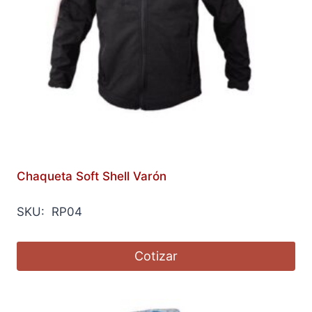
Chaqueta Soft Shell Varón
SKU: RP04
Cotizar