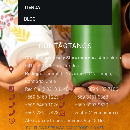
TIENDA
BLOG
CONTÁCTANOS
Oficina comercial y Showroom:
Av. Apoquindo
6410 of 1006, Las Condes
Bodega:
Camino El Noviciado S/N Lampa,
Santiago, Chile
Red fija: 2 3313 1148
+569 9132 7186
+569 6460 1223
+569 3481 0368
+569 6460 1026
+569 5903 9820
+569 7891 7423
ventas@regalospro.cl
Atención de Lunes a Viernes 9 a 18 Hrs
POLÍTICA DE PRIVACIDAD Y CONDICIONES