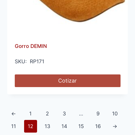
Gorro DEMIN
SKU: RP171
Cotizar
←
1
2
3
…
9
10
11
12
13
14
15
16
→