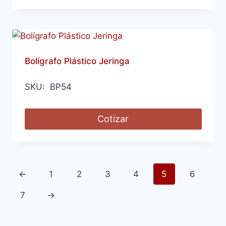
Bolígrafo Plástico Jeringa
SKU: BP54
Cotizar
←
1
2
3
4
5
6
7
→