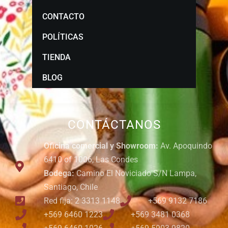
CONTACTO
POLÍTICAS
TIENDA
BLOG
CONTÁCTANOS
Oficina comercial y Showroom:
Av. Apoquindo
6410 of 1006, Las Condes
Bodega:
Camino El Noviciado S/N Lampa,
Santiago, Chile
Red fija: 2 3313 1148
+569 9132 7186
+569 6460 1223
+569 3481 0368