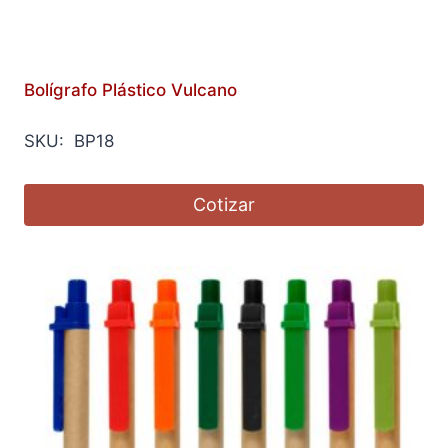
Bolígrafo Plástico Vulcano
SKU: BP18
Cotizar