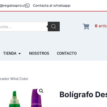
@regalospro.cl
Contacta al whatsapp
0
artí
TIENDA
NOSOTROS
CONTACTO
acador Wind Color
Bolígrafo De