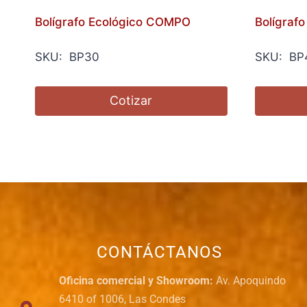
Bolígrafo Ecológico COMPO
Bolígrafo
SKU: BP30
SKU: BP
Cotizar
CONTÁCTANOS
Oficina comercial y Showroom:
Av. Apoquindo
6410 of 1006, Las Condes