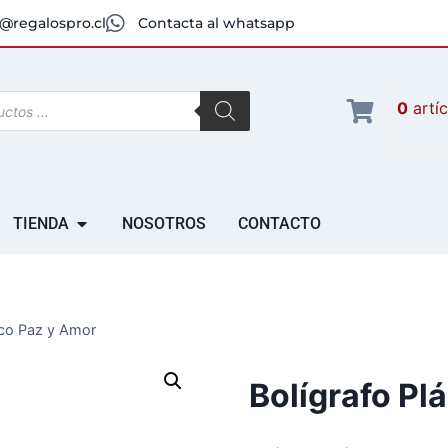
@regalospro.cl
Contacta al whatsapp
0
artí
TIENDA
NOSOTROS
CONTACTO
ico Paz y Amor
Bolígrafo Pl