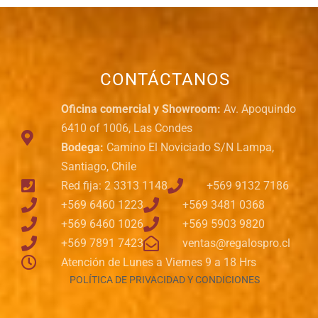
CONTÁCTANOS
Oficina comercial y Showroom:
Av. Apoquindo
6410 of 1006, Las Condes
Bodega:
Camino El Noviciado S/N Lampa,
Santiago, Chile
Red fija: 2 3313 1148
+569 9132 7186
+569 6460 1223
+569 3481 0368
+569 6460 1026
+569 5903 9820
+569 7891 7423
ventas@regalospro.cl
Atención de Lunes a Viernes 9 a 18 Hrs
POLÍTICA DE PRIVACIDAD Y CONDICIONES