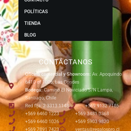
POLÍTICAS
TIENDA
BLOG
CONTÁCTANOS
Oficina comercial y Showroom:
Av. Apoquindo
6410 of 1006, Las Condes
Bodega:
Camino El Noviciado S/N Lampa,
Santiago, Chile
Red fija: 2 3313 1148
+569 9132 7186
+569 6460 1223
+569 3481 0368
+569 6460 1026
+569 5903 9820
+569 7891 7423
ventas@regalospro.cl