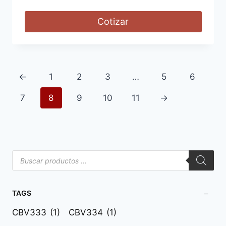
Cotizar
←
1
2
3
…
5
6
7
8
9
10
11
→
TAGS
CBV333
(1)
CBV334
(1)