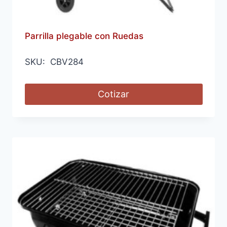
Parrilla plegable con Ruedas
SKU: CBV284
Cotizar