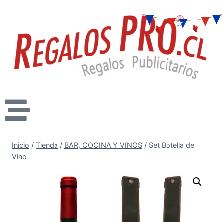
Inicio
/
Tienda
/
BAR, COCINA Y VINOS
/
Set Botella de
Vino