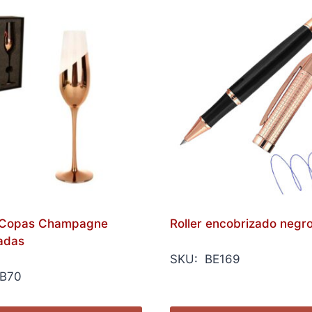
2 Copas Champagne
Roller encobrizado negr
adas
SKU: BE169
B70