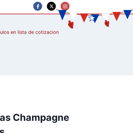
culos
pas Champagne
s