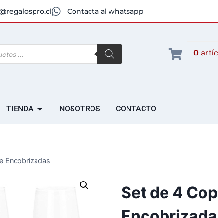
@regalospro.cl
Contacta al whatsapp
0
artí
TIENDA
NOSOTROS
CONTACTO
e Encobrizadas
Set de 4 Co
Encobrizada