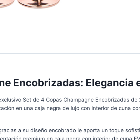
e Encobrizadas: Elegancia e
 exclusivo Set de 4 Copas Champagne Encobrizadas de
tación en una caja negra de lujo con interior de cuna co
racias a su diseño encobrado le aporta un toque sofist
ntación premium en caja negra con interior de cuna E