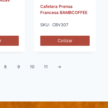
Cafetera Prensa
Francesa BAMBCOFFEE
SKU: CBV307
r
Cotizar
8
9
10
11
→