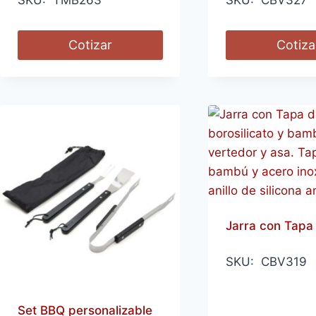
SKU: TMB263
SKU: CBV327
Cotizar
Cotiza
Jarra con Tapa
SKU: CBV319
Set BBQ personalizable