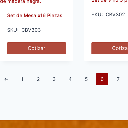
SKU: CBV302
Set de Mesa x16 Piezas
SKU: CBV303
Cotizar
Cotiza
←
1
2
3
4
5
6
7