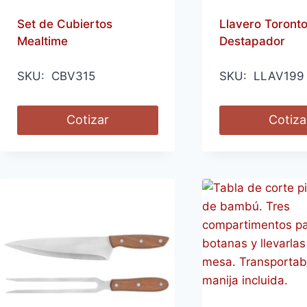
Set de Cubiertos
Llavero Toront
Mealtime
Destapador
SKU: CBV315
SKU: LLAV199
Cotizar
Cotiza