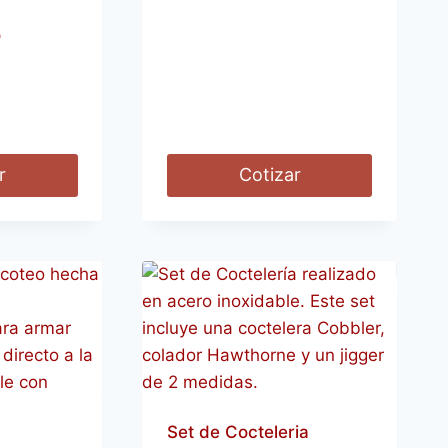
o
r
Cotizar
Set de Cocteleria