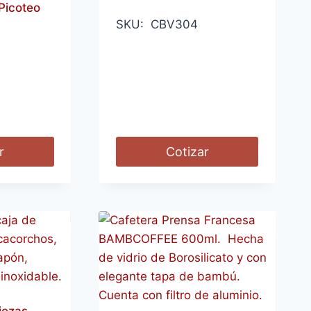
Picoteo
SKU: CBV304
r
Cotizar
iezas