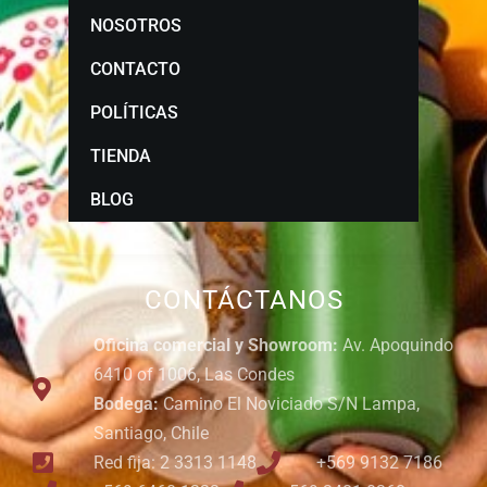
NOSOTROS
CONTACTO
POLÍTICAS
TIENDA
BLOG
CONTÁCTANOS
Oficina comercial y Showroom:
Av. Apoquindo
6410 of 1006, Las Condes
Bodega:
Camino El Noviciado S/N Lampa,
Santiago, Chile
Red fija: 2 3313 1148
+569 9132 7186