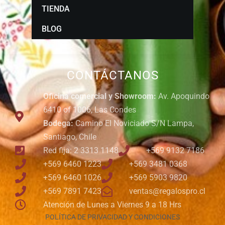
TIENDA
BLOG
CONTÁCTANOS
Oficina comercial y Showroom:
Av. Apoquindo
6410 of 1006, Las Condes
Bodega:
Camino El Noviciado S/N Lampa,
Santiago, Chile
Red fija: 2 3313 1148
+569 9132 7186
+569 6460 1223
+569 3481 0368
+569 6460 1026
+569 5903 9820
+569 7891 7423
ventas@regalospro.cl
Atención de Lunes a Viernes 9 a 18 Hrs
POLÍTICA DE PRIVACIDAD Y CONDICIONES