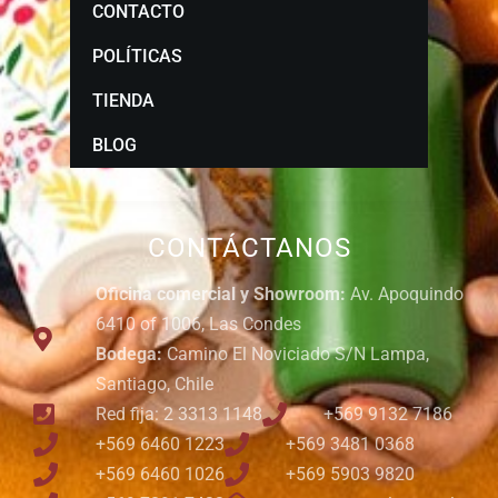
CONTACTO
POLÍTICAS
TIENDA
BLOG
CONTÁCTANOS
Oficina comercial y Showroom:
Av. Apoquindo
6410 of 1006, Las Condes
Bodega:
Camino El Noviciado S/N Lampa,
Santiago, Chile
Red fija: 2 3313 1148
+569 9132 7186
+569 6460 1223
+569 3481 0368
+569 6460 1026
+569 5903 9820