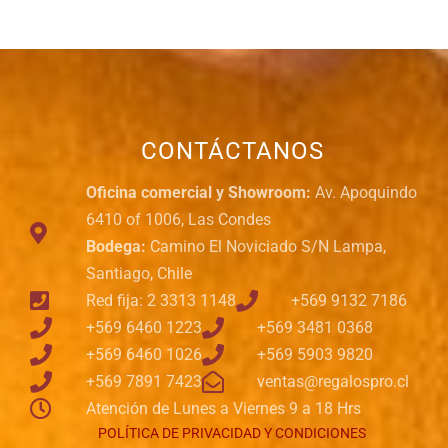
CONTÁCTANOS
Oficina comercial y Showroom:
Av. Apoquindo
6410 of 1006, Las Condes
Bodega:
Camino El Noviciado S/N Lampa,
Santiago, Chile
Red fija: 2 3313 1148
+569 9132 7186
+569 6460 1223
+569 3481 0368
+569 6460 1026
+569 5903 9820
+569 7891 7423
ventas@regalospro.cl
Atención de Lunes a Viernes 9 a 18 Hrs
POLÍTICA DE PRIVACIDAD Y CONDICIONES