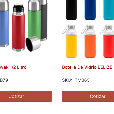
vak 1/2 Litro
Botella De Vidrio BELIZE
B79
SKU: TMB65
Cotizar
Cotizar