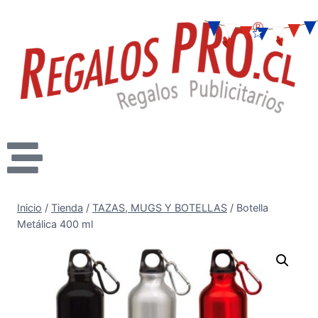
Inicio
/
Tienda
/
TAZAS, MUGS Y BOTELLAS
/
Botella
Metálica 400 ml