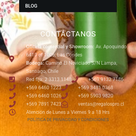
BLOG
CONTÁCTANOS
Oficina comercial y Showroom:
Av. Apoquindo
6410 of 1006, Las Condes
Bodega:
Camino El Noviciado S/N Lampa,
Santiago, Chile
Red fija: 2 3313 1148
+569 9132 7186
+569 6460 1223
+569 3481 0368
+569 6460 1026
+569 5903 9820
+569 7891 7423
ventas@regalospro.cl
Atención de Lunes a Viernes 9 a 18 Hrs
POLÍTICA DE PRIVACIDAD Y CONDICIONES