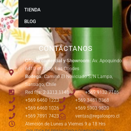
TIENDA
BLOG
CONTÁCTANOS
Oficina comercial y Showroom:
Av. Apoquindo
6410 of 1006, Las Condes
Bodega:
Camino El Noviciado S/N Lampa,
Santiago, Chile
Red fija: 2 3313 1148
+569 9132 7186
+569 6460 1223
+569 3481 0368
+569 6460 1026
+569 5903 9820
+569 7891 7423
ventas@regalospro.cl
Atención de Lunes a Viernes 9 a 18 Hrs