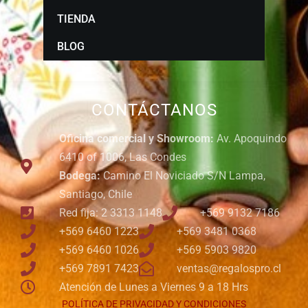
TIENDA
BLOG
CONTÁCTANOS
Oficina comercial y Showroom:
Av. Apoquindo
6410 of 1006, Las Condes
Bodega:
Camino El Noviciado S/N Lampa,
Santiago, Chile
Red fija: 2 3313 1148
+569 9132 7186
+569 6460 1223
+569 3481 0368
+569 6460 1026
+569 5903 9820
+569 7891 7423
ventas@regalospro.cl
Atención de Lunes a Viernes 9 a 18 Hrs
POLÍTICA DE PRIVACIDAD Y CONDICIONES