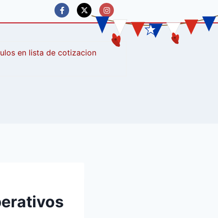
culos
perativos