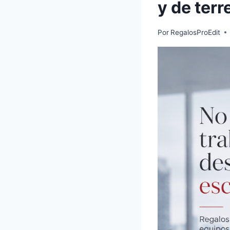
y de terr
Por
RegalosProEdit