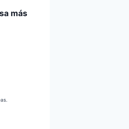
 usa más
eas.