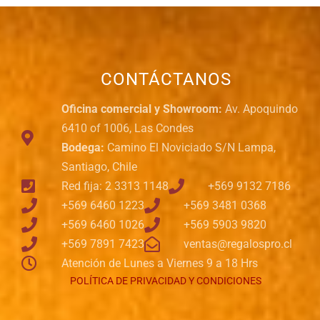
CONTÁCTANOS
Oficina comercial y Showroom:
Av. Apoquindo
6410 of 1006, Las Condes
Bodega:
Camino El Noviciado S/N Lampa,
Santiago, Chile
Red fija: 2 3313 1148
+569 9132 7186
+569 6460 1223
+569 3481 0368
+569 6460 1026
+569 5903 9820
+569 7891 7423
ventas@regalospro.cl
Atención de Lunes a Viernes 9 a 18 Hrs
POLÍTICA DE PRIVACIDAD Y CONDICIONES