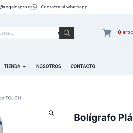
@regalospro.cl
Contacta al whatsapp
0
artí
TIENDA
NOSOTROS
CONTACTO
tico TOUCH
Bolígrafo P