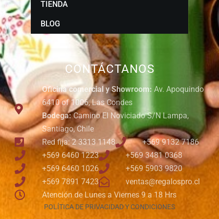
TIENDA
BLOG
CONTÁCTANOS
Oficina comercial y Showroom:
Av. Apoquindo
6410 of 1006, Las Condes
Bodega:
Camino El Noviciado S/N Lampa,
Santiago, Chile
Red fija: 2 3313 1148
+569 9132 7186
+569 6460 1223
+569 3481 0368
+569 6460 1026
+569 5903 9820
+569 7891 7423
ventas@regalospro.cl
Atención de Lunes a Viernes 9 a 18 Hrs
POLÍTICA DE PRIVACIDAD Y CONDICIONES