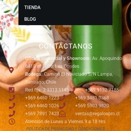
TIENDA
BLOG
CONTÁCTANOS
Oficina comercial y Showroom:
Av. Apoquindo
6410 of 1006, Las Condes
Bodega:
Camino El Noviciado S/N Lampa,
Santiago, Chile
Red fija: 2 3313 1148
+569 9132 7186
+569 6460 1223
+569 3481 0368
+569 6460 1026
+569 5903 9820
+569 7891 7423
ventas@regalospro.cl
Atención de Lunes a Viernes 9 a 18 Hrs
POLÍTICA DE PRIVACIDAD Y CONDICIONES