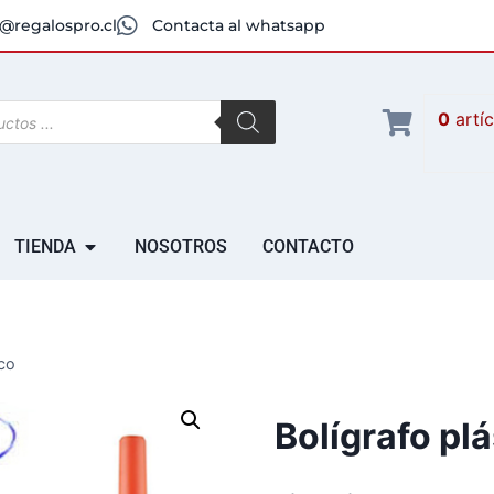
@regalospro.cl
Contacta al whatsapp
0
artí
TIENDA
NOSOTROS
CONTACTO
ico
Bolígrafo plá