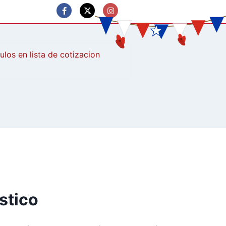
culos
stico