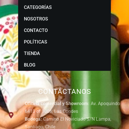
CATEGORÍAS
NOSOTROS
CONTACTO
POLÍTICAS
TIENDA
BLOG
CONTÁCTANOS
Oficina comercial y Showroom:
Av. Apoquindo
6410 of 1006, Las Condes
Bodega:
Camino El Noviciado S/N Lampa,
Santiago, Chile