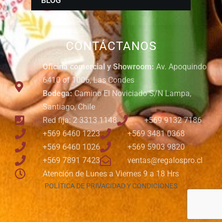
BLOG
CONTÁCTANOS
Oficina comercial y Showroom:
Av. Apoquindo
6410 of 1006, Las Condes
Bodega:
Camino El Noviciado S/N Lampa,
Santiago, Chile
Red fija: 2 3313 1148
+569 9132 7186
+569 6460 1223
+569 3481 0368
+569 6460 1026
+569 5903 9820
+569 7891 7423
ventas@regalospro.cl
Atención de Lunes a Viernes 9 a 18 Hrs
POLÍTICA DE PRIVACIDAD Y CONDICIONES