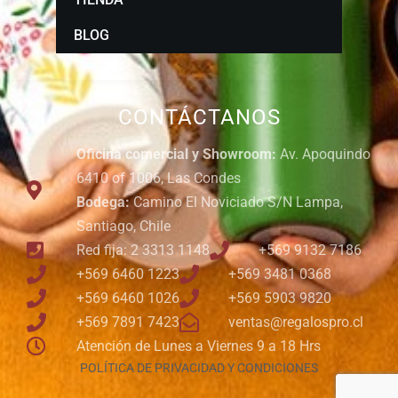
BLOG
CONTÁCTANOS
Oficina comercial y Showroom:
Av. Apoquindo
6410 of 1006, Las Condes
Bodega:
Camino El Noviciado S/N Lampa,
Santiago, Chile
Red fija: 2 3313 1148
+569 9132 7186
+569 6460 1223
+569 3481 0368
+569 6460 1026
+569 5903 9820
+569 7891 7423
ventas@regalospro.cl
Atención de Lunes a Viernes 9 a 18 Hrs
POLÍTICA DE PRIVACIDAD Y CONDICIONES