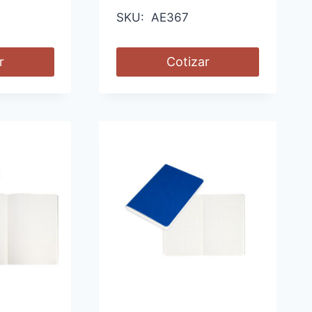
SKU: AE367
r
Cotizar