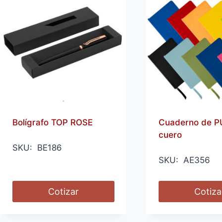
Bolígrafo TOP ROSE
Cuaderno de P
cuero
SKU: BE186
SKU: AE356
Cotizar
Cotiza