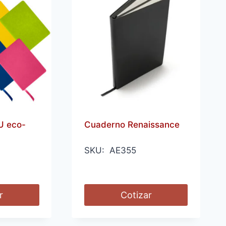
U eco-
Cuaderno Renaissance
SKU: AE355
r
Cotizar