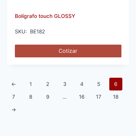
Bolígrafo touch GLOSSY
SKU: BE182
Cotizar
←
1
2
3
4
5
6
7
8
9
…
16
17
18
→