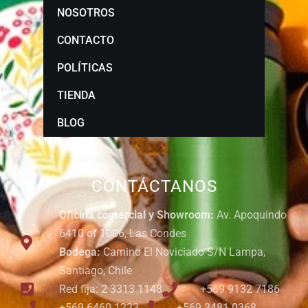
NOSOTROS
CONTACTO
POLÍTICAS
TIENDA
BLOG
CONTÁCTANOS
Oficina comercial y Showroom:
Av. Apoquindo
6410 of 1006, Las Condes
Bodega:
Camino El Noviciado S/N Lampa,
Santiago, Chile
Red fija: 2 3313 1148
+569 9132 7186
+569 6460 1223
+569 3481 0368