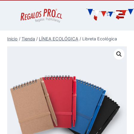
Inicio
/
Tienda
/
LÍNEA ECOLÓGICA
/
Libreta Ecológica