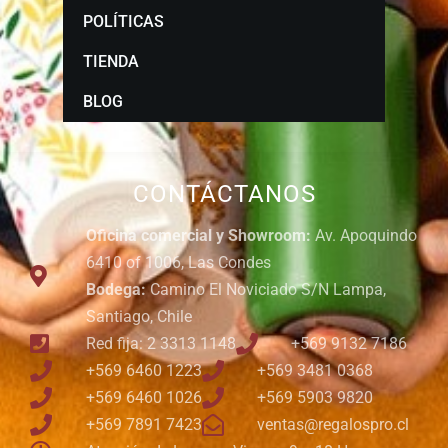
POLÍTICAS
TIENDA
BLOG
CONTÁCTANOS
Oficina comercial y Showroom:
Av. Apoquindo
6410 of 1006, Las Condes
Bodega:
Camino El Noviciado S/N Lampa,
Santiago, Chile
Red fija: 2 3313 1148
+569 9132 7186
+569 6460 1223
+569 3481 0368
+569 6460 1026
+569 5903 9820
+569 7891 7423
ventas@regalospro.cl