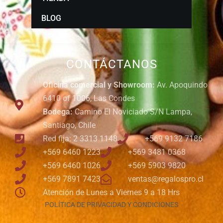
BLOG
CONTÁCTANOS
Oficina comercial y Showroom:
Av. Apoquindo
6410 of 1006, Las Condes
Bodega:
Camino El Noviciado S/N Lampa,
Santiago, Chile
Red fija: 2 3313 1148
+569 9132 7186
+569 6460 1223
+569 3481 0368
+569 6460 1026
+569 5903 9820
+569 7891 7423
ventas@regalospro.cl
Atención de Lunes a Viernes 9 a 18 Hrs
POLÍTICA DE PRIVACIDAD Y CONDICIONES