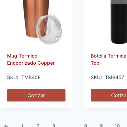
Mug Térmico
Botella Térmica
Encobrizado Copper
Top
SKU: TMB458
SKU: TMB457
Cotizar
Cotiza
←
1
2
3
…
8
9
10