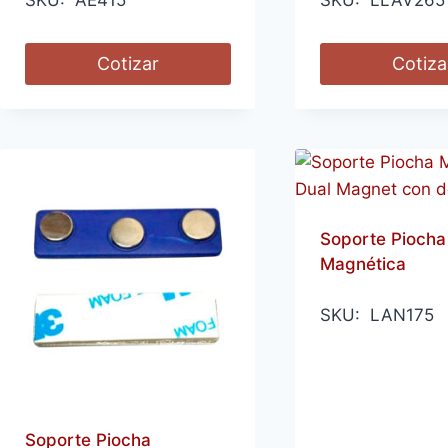
SKU: AE415
SKU: LLAV265
Cotizar
Cotiza
Soporte Piocha
Magnética
SKU: LAN175
Soporte Piocha