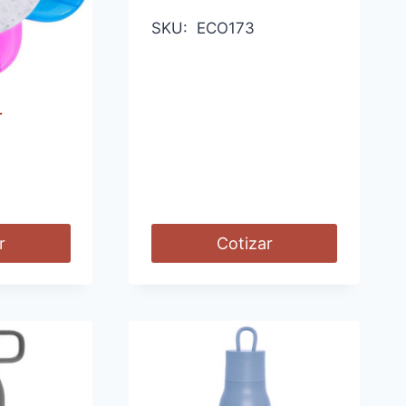
SKU: ECO173
r
r
Cotizar