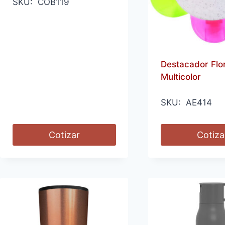
SKU: COB119
Destacador Flo
Multicolor
SKU: AE414
Cotizar
Cotiza