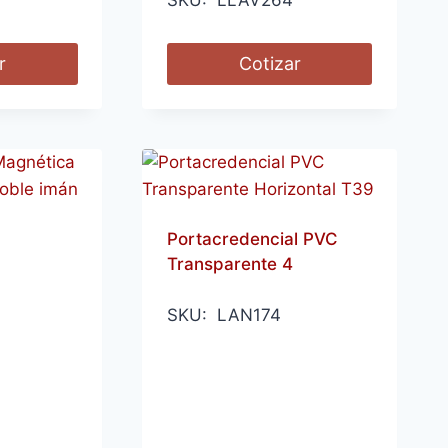
SKU: LLAV264
r
Cotizar
Portacredencial PVC
Transparente 4
SKU: LAN174