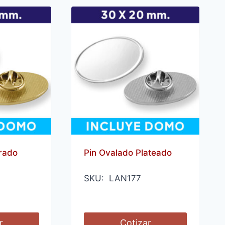
rado
Pin Ovalado Plateado
SKU: LAN177
r
Cotizar