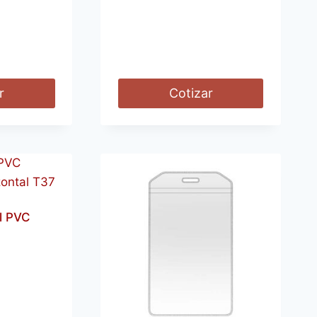
r
Cotizar
l PVC