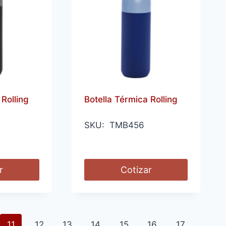
 Rolling
Botella Térmica Rolling
SKU: TMB456
r
Cotizar
11
12
13
14
15
16
17