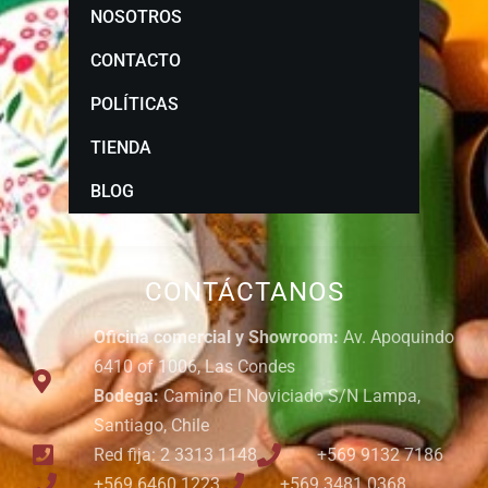
NOSOTROS
CONTACTO
POLÍTICAS
TIENDA
BLOG
CONTÁCTANOS
Oficina comercial y Showroom:
Av. Apoquindo
6410 of 1006, Las Condes
Bodega:
Camino El Noviciado S/N Lampa,
Santiago, Chile
Red fija: 2 3313 1148
+569 9132 7186
+569 6460 1223
+569 3481 0368