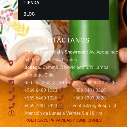
TIENDA
BLOG
CONTÁCTANOS
Oficina comercial y Showroom:
Av. Apoquindo
6410 of 1006, Las Condes
Bodega:
Camino El Noviciado S/N Lampa,
Santiago, Chile
Red fija: 2 3313 1148
+569 9132 7186
+569 6460 1223
+569 3481 0368
+569 6460 1026
+569 5903 9820
+569 7891 7423
ventas@regalospro.cl
Atención de Lunes a Viernes 9 a 18 Hrs
POLÍTICA DE PRIVACIDAD Y CONDICIONES