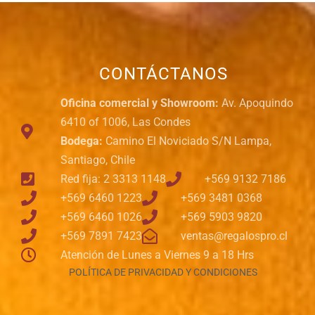
CONTÁCTANOS
Oficina comercial y Showroom:
Av. Apoquindo
6410 of 1006, Las Condes
Bodega:
Camino El Noviciado S/N Lampa,
Santiago, Chile
Red fija: 2 3313 1148
+569 9132 7186
+569 6460 1223
+569 3481 0368
+569 6460 1026
+569 5903 9820
+569 7891 7423
ventas@regalospro.cl
Atención de Lunes a Viernes 9 a 18 Hrs
POLÍTICA DE PRIVACIDAD Y CONDICIONES