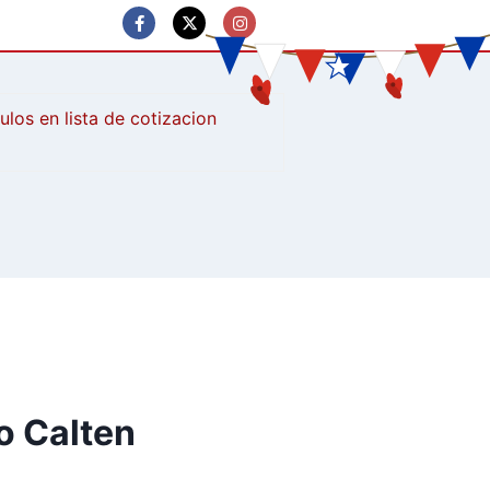
culos
o Calten