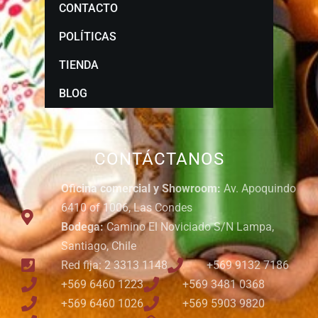
CONTACTO
POLÍTICAS
TIENDA
BLOG
CONTÁCTANOS
Oficina comercial y Showroom:
Av. Apoquindo
6410 of 1006, Las Condes
Bodega:
Camino El Noviciado S/N Lampa,
Santiago, Chile
Red fija: 2 3313 1148
+569 9132 7186
+569 6460 1223
+569 3481 0368
+569 6460 1026
+569 5903 9820