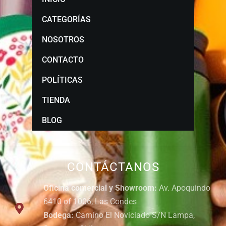
CATEGORÍAS
NOSOTROS
CONTACTO
POLÍTICAS
TIENDA
BLOG
CONTÁCTANOS
Oficina comercial y Showroom:
Av. Apoquindo
6410 of 1006, Las Condes
Bodega:
Camino El Noviciado S/N Lampa,