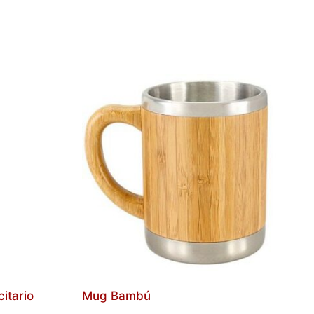
itario
Mug Bambú