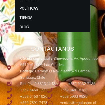
POLÍTICAS
TIENDA
BLOG
CONTÁCTANOS
Oficina comercial y Showroom:
Av. Apoquindo
6410 of 1006, Las Condes
Bodega:
Camino El Noviciado S/N Lampa,
Santiago, Chile
Red fija: 2 3313 1148
+569 9132 7186
+569 6460 1223
+569 3481 0368
+569 6460 1026
+569 5903 9820
+569 7891 7423
ventas@regalospro.cl