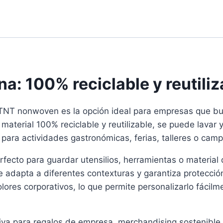
a: 100% reciclable y reutiliz
a TNT nonwoven es la opción ideal para empresas que bu
material 100% reciclable y reutilizable, se puede lava
 para actividades gastronómicas, ferias, talleres o ca
erfecto para guardar utensilios, herramientas o materia
 adapta a diferentes contexturas y garantiza protección
lores corporativos, lo que permite personalizarlo fácilm
ativa para regalos de empresa, merchandising sostenibl