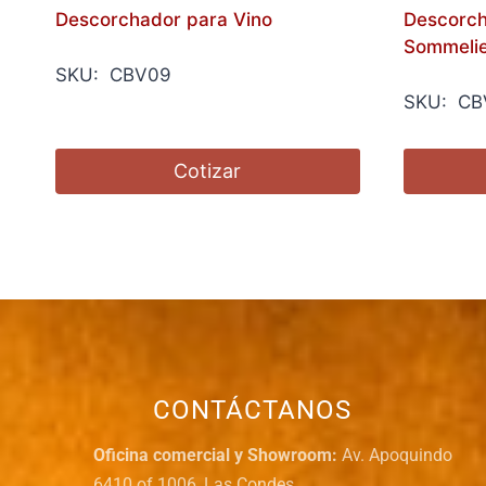
Descorchador para Vino
Descorch
Sommelie
SKU: CBV09
SKU: CB
Cotizar
CONTÁCTANOS
Oficina comercial y Showroom:
Av. Apoquindo
6410 of 1006, Las Condes