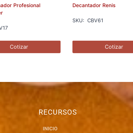
ador Profesional
Decantador Renis
r
SKU: CBV61
V17
Cotizar
Cotizar
RECURSOS
INICIO