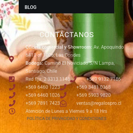
BLOG
CONTÁCTANOS
Oficina comercial y Showroom:
Av. Apoquindo
6410 of 1006, Las Condes
Bodega:
Camino El Noviciado S/N Lampa,
Santiago, Chile
Red fija: 2 3313 1148
+569 9132 7186
+569 6460 1223
+569 3481 0368
+569 6460 1026
+569 5903 9820
+569 7891 7423
ventas@regalospro.cl
Atención de Lunes a Viernes 9 a 18 Hrs
POLÍTICA DE PRIVACIDAD Y CONDICIONES