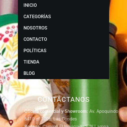
INICIO
CATEGORÍAS
NOSOTROS
CONTACTO
POLÍTICAS
TIENDA
BLOG
CONTÁCTANOS
Oficina comercial y Showroom:
Av. Apoquindo
6410 of 1006, Las Condes
Bodega:
Camino El Noviciado S/N Lampa,