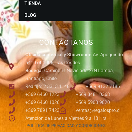
TIENDA
BLOG
CONTÁCTANOS
Oficina comercial y Showroom:
Av. Apoquindo
6410 of 1006, Las Condes
Bodega:
Camino El Noviciado S/N Lampa,
Santiago, Chile
Red fija: 2 3313 1148
+569 9132 7186
+569 6460 1223
+569 3481 0368
+569 6460 1026
+569 5903 9820
+569 7891 7423
ventas@regalospro.cl
Atención de Lunes a Viernes 9 a 18 Hrs
POLÍTICA DE PRIVACIDAD Y CONDICIONES