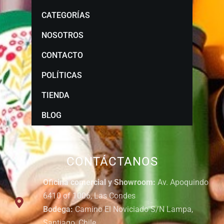
CATEGORÍAS
NOSOTROS
CONTACTO
POLÍTICAS
TIENDA
BLOG
CONTÁCTANOS
Oficina comercial y Showroom:
Av. Apoquindo
6410 of 1006, Las Condes
Bodega:
Camino El Noviciado S/N Lampa,
Santiago, Chile