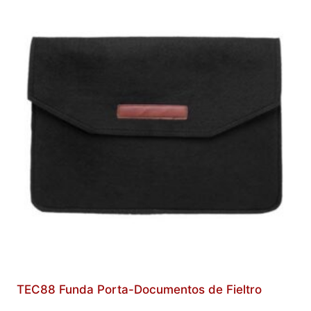
TEC88 Funda Porta-Documentos de Fieltro